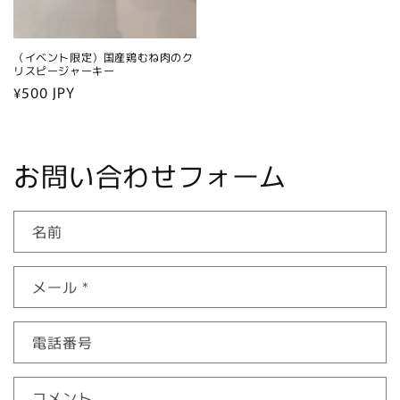
（イベント限定）国産鶏むね肉のク
リスピージャーキー
通
¥500 JPY
常
価
格
お問い合わせフォーム
名前
メール
*
電話番号
コメント