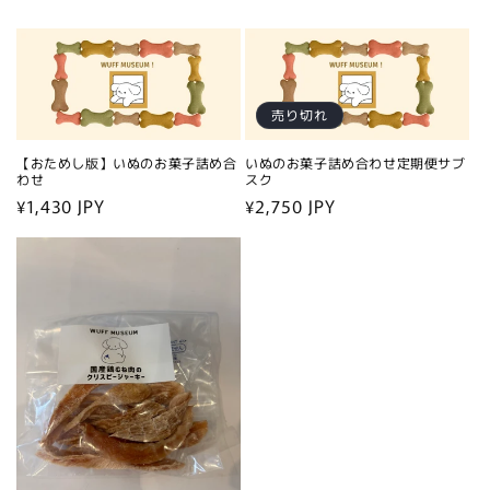
売り切れ
【おためし版】いぬのお菓子詰め合
いぬのお菓子詰め合わせ定期便サブ
わせ
スク
通
¥1,430 JPY
通
¥2,750 JPY
常
常
価
価
格
格